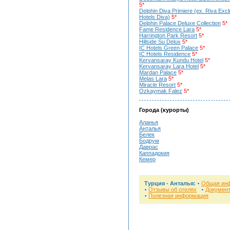
5*
Delphin Diva Primiere (ex. Riva Excl
Hotels Diva)
5*
Delphin Palace Deluxe Collection
5*
Fame Residence Lara
5*
Harrington Park Resort
5*
Hillside Su Delux
5*
IC Hotels Green Palace
5*
IC Hotels Residence
5*
Kervansaray Kundu Hotel
5*
Kervansaray Lara Hotel
5*
Mardan Palace
5*
Melas Lara
5*
Miracle Resort
5*
Ozkaymak Falez
5*
Города (курорты)
Аланья
Анталья
Белек
Бодрум
Даврас
Каппадокия
Кемер
Турция - Анталья:
Общая ин
Отзывы об отелях
Докумен
Полезная информация