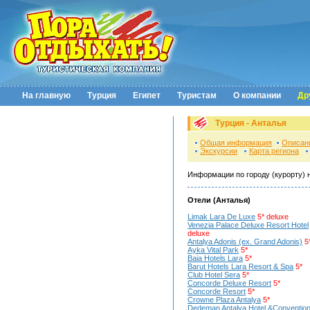
На главную
Турция
Египет
Туристам
О компании
Др
Турция - Анталья
Общая информация
Описан
Экскурсии
Карта региона
Информации по городу (курорту) 
Отели (Анталья)
Limak Lara De Luxe
5* deluxe
Venezia Palace Deluxe Resort Hotel
deluxe
Antalya Adonis (ex. Grand Adonis)
5
Ayka Vital Park
5*
Baia Hotels Lara
5*
Barut Hotels Lara Resort & Spa
5*
Club Hotel Sera
5*
Concorde Deluxe Resort
5*
Concorde Resort
5*
Crowne Plaza Antalya
5*
Dedeman Antalya Hotel &Convention