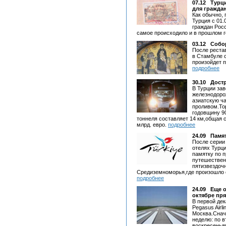
07.12
Турц
для граждан
Как обычно, 
Турция с 01.
граждан Росс
самое происходило и в прошлом г
03.12
Собор
После реста
в Стамбуле 
произойдет 
подробнее
30.10
Дост
В Турции за
железнодоро
азиатскую ч
проливом.То
годовщину 9
тоннеля составляет 14 км,общая 
млрд. евро.
подробнее
24.09
Памят
После серии
отелях Турц
памятку по 
путешественн
пятизвездоч
Средиземноморья,где произошло о
подробнее
24.09
Еще 
октябре пр
В первой де
Pegasus Airl
Москва.Снач
неделю: по в
воскресенья