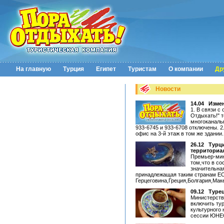
На главную
Турция
Египет
Туристам
О компании
Др
Новости
14.04
Изме
1. В связи с
Отдыхать!" т
многоканаль
933-6745 и 933-6708 отключены. 
офис на 3-й этаж в том же здании.
26.12
Турц
территориа
Премьер-мин
том,что в со
значительна
принадлежащая таким странам ЕС
Герцеговина,Греция,Болгария,Мак
09.12
Турец
Министерств
включить ту
культурного 
сессии ЮНЕ