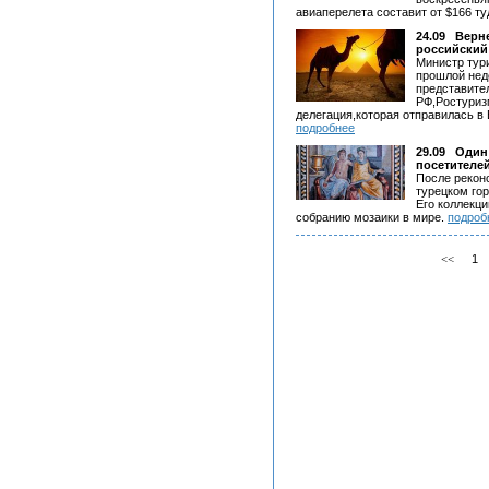
авиаперелета составит от $166 ту
24.09
Верне
российский
Министр тур
прошлой неде
представите
РФ,Ростуриз
делегация,которая отправилась в 
подробнее
29.09
Один 
посетителей
После рекон
турецком гор
Его коллекц
собранию мозаики в мире.
подроб
<<
1