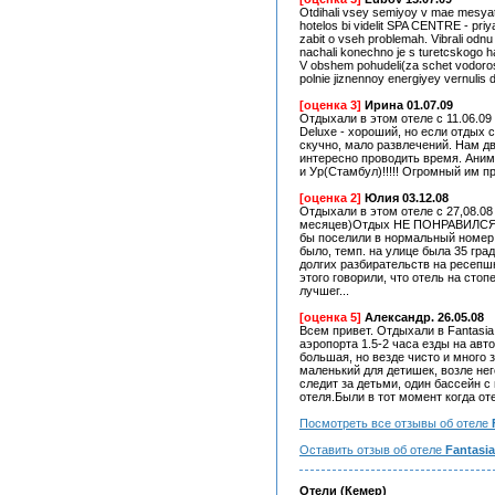
Otdihali vsey semiyoy v mae mesyat
hotelos bi videlit SPA CENTRE - pr
zabit o vseh problemah. Vibrali odn
nachali konechno je s turetcskogo 
V obshem pohudeli(za schet vodorosl
polnie jiznennoy energiyey vernulis 
[оценка 3]
Ирина 01.07.09
Отдыхали в этом отеле с 11.06.09 
Deluxe - хороший, но если отдых 
скучно, мало развлечений. Нам 
интересно проводить время. Аним
и Ур(Стамбул)!!!!! Огромный им прив
[оценка 2]
Юлия 03.12.08
Отдыхали в этом отеле с 27,08.08
месяцев)Отдых НЕ ПОНРАВИЛСЯ. Н
бы поселили в нормальный номер, 
было, темп. на улице была 35 гра
долгих разбирательств на ресепшн
этого говорили, что отель на сто
лучшег...
[оценка 5]
Александр. 26.05.08
Всем привет. Отдыхали в Fantasia
аэропорта 1.5-2 часа езды на авт
большая, но везде чисто и много 
маленький для детишек, возле нег
следит за детьми, один бассейн с
отеля.Были в тот момент когда от
Посмотреть все отзывы об отеле
Оставить отзыв об отеле
Fantasia
Отели (Кемер)