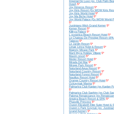
Imperial De Luxe (ex. Club Palm Be
Hotel)
5*
Joy Kimeros Resort
5*
Joy Kiris Resort (Ex.WOW Kiris Res
Joy Kiris World Hotel
5*
Joy Ma Biche Hotel
5*
Joy World Palace (Ex.WOW World P
5*
Justiniano Wish Grand Kemer
5*
Kemer Resort
5*
Kilikya Palace
5*
L oceanica Beach Resort Hotel
5*
Le Chateau De Prestige Resort SPA
Talasso
5*
Le Jardin Resort
5*
Limak Limra Hotel & Resort
5*
Majesty Mirage Park
5*
Marti Myra Holiday Village
5*
Maxim resort
5*
Meder Resort Hotel
5*
Mirada Del Mar
5*
Mirage Park Resort
5*
Naturland Aqua Resort
5*
Naturland Country Resort
5*
Naturland Forest Resort
5*
Nautilus Resort Hotel
5*
Orange Country Resort Hotel
5*
Ozkaymak Marina
5*
Palmariva Club Kaplan (ex.Kaplan P
5*
Palmariva Club Saphire (ex.Club Sap
Paloma Renaissance (ex.Renaissa
Antalya Beach Resort & SPA)
5*
Phaselis Princess
5*
Queen Elizabeth Elite Suite Hotel & 
Queen s Park Goynuk (ex. Justinia
Grand Kemer)
5*