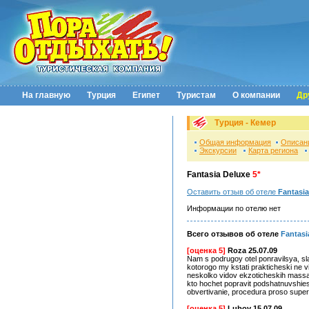
На главную
Турция
Египет
Туристам
О компании
Др
Турция - Кемер
Общая информация
Описан
Экскурсии
Карта региона
Fantasia Deluxe
5*
Оставить отзыв об отеле
Fantasia
Информации по отелю нет
Всего отзывов об отеле
Fantasi
[оценка 5]
Roza 25.07.09
Nam s podrugoy otel ponravilsya, sla
kotorogo my kstati prakticheski ne vi
neskolko vidov ekzoticheskih massajey
kto hochet popravit podshatnuvshie
obvertivanie, procedura proso super!!
[оценка 5]
Lubov 15.07.09