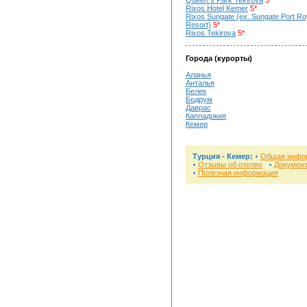
Queen s Park Tekirova
5*
Rixos Hotel Kemer
5*
Rixos Sungate (ex. Sungate Port Ro
Resort)
5*
Rixos Tekirova
5*
Города (курорты)
Аланья
Анталья
Белек
Бодрум
Даврас
Каппадокия
Кемер
Турция - Кемер:
Общая инфо
Отзывы об отелях
Докумен
Полезная информация