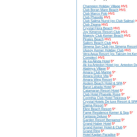
Champion Holiday Village
HV1
Club Boran Mare Beach
HV1
Club Marco Polo
HV1
Club Phaselis
HV1
Club Salima Nurol (ex.Club Salima)
Club Zigana
HV1
Crystal Flora Beach
HV1
Joy Kimeros Resort Club
HV1
Majesty Club Kemer Beach
HV1
Pirates Beach
HV1
Sailors Beach Club
HV1
Simena Sun Club (ex.Simena Resort
Ulusoy Kemer Holiday Club
HV1
Vera Aqua Resort (ex.Taksim Int.Ke
Complex)
HV1
Ak-ka Alinda Hotel
5*
Ak-ka Antedon Hotel (ex. Antedon D
Alatimya Village
5*
Amara Club Marine
5*
Amara Dolce Vita
5*
Amara Wing Resort
5*
Asdem Beach Hotel & SPA
5*
Barut Labada Hotel
5*
Catamaran Resort Hotel
5*
Club Hotel Phaselis Rose
5*
Corinthia Club Hotel Tekirova
5*
Crystal Hotels De luxe Resort & SPA
Daima Resort
5*
Elize Beach Resort
5*
Fame Residence Kemer & Spa
5*
Fantasia Deluxe
5*
Garden Resort Bergamot
5*
Grand Haber Hotel
5*
Grand Kemer Hotel & Club
5*
Grand Ring
5*
Hotel Kaplan Paradise
5*